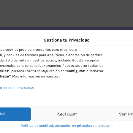
vío Discreto en España
Gestiona tu Privacidad
s cookies propias, necesarias para el correcto
, y cookies de terceros para analíticas, elaboración de perfiles
da. Esto permite a nuestros socios, incluido Google, recopilar,
ersonales para personalizar anuncios. Puedes aceptar todas las
okies”
, personalizar tu configuración en
“Configurar”
o rechazar
hazar”
. Más información en nuestra .
OLITICA DE PRIVACIDAD
AR
Rechazar
Ver P
Política de cookies
Declaración de privacidad
Impressum