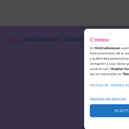
MisDiabluras | Sexshop Online con En
En
MisDiabluras.es
usamo
funcionamiento de la web
y publicidad personaliza
compartir y usar datos p
cookies con
“Aceptar Co
las no esenciales en
“Rec
POLITICA DE COOKIES
,
P
Gestionar los servicios
ACEPT