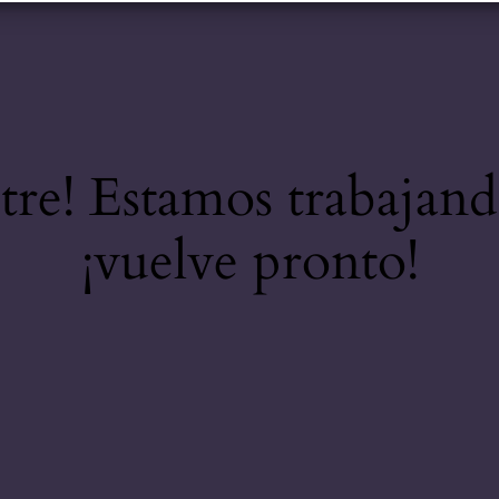
stre! Estamos trabajand
¡vuelve pronto!