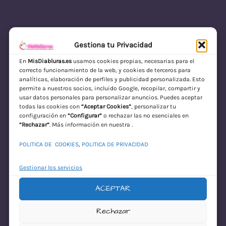
Gestiona tu Privacidad
En
MisDiabluras.es
usamos cookies propias, necesarias para el
correcto funcionamiento de la web, y cookies de terceros para
MisDiabluras | Sexshop Online con Envío
analíticas, elaboración de perfiles y publicidad personalizada. Esto
permite a nuestros socios, incluido Google, recopilar, compartir y
Discreto en España
usar datos personales para personalizar anuncios. Puedes aceptar
todas las cookies con
“Aceptar Cookies”
, personalizar tu
Acceder
configuración en
“Configurar”
o rechazar las no esenciales en
“Rechazar”
. Más información en nuestra .
POLITICA DE COOKIES
,
POLITICA DE PRIVACIDAD
Gestionar los servicios
ACEPTAR
¡Disculpa este
Rechazar