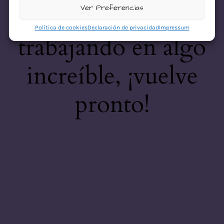
desastre! Estamos
Ver Preferencias
Política de cookies
Declaración de privacidad
Impressum
trabajando en algo
increíble, ¡vuelve
pronto!