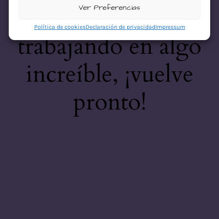
desastre! Estamos
Ver Preferencias
Política de cookies
Declaración de privacidad
Impressum
trabajando en algo
increíble, ¡vuelve
pronto!