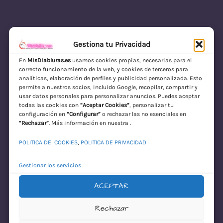
Gestiona tu Privacidad
En
MisDiabluras.es
usamos cookies propias, necesarias para el
correcto funcionamiento de la web, y cookies de terceros para
MisDiabluras | Sexshop Online con Envío
analíticas, elaboración de perfiles y publicidad personalizada. Esto
permite a nuestros socios, incluido Google, recopilar, compartir y
Discreto en España
usar datos personales para personalizar anuncios. Puedes aceptar
todas las cookies con
“Aceptar Cookies”
, personalizar tu
Acceder
configuración en
“Configurar”
o rechazar las no esenciales en
“Rechazar”
. Más información en nuestra .
POLITICA DE COOKIES
,
POLITICA DE PRIVACIDAD
Gestionar los servicios
ACEPTAR
¡Disculpa este
Rechazar