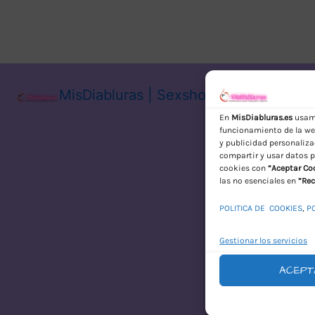
MisDiabluras | Sexshop Online con En
En
MisDiabluras.es
usamo
funcionamiento de la web
y publicidad personaliza
compartir y usar datos p
cookies con
“Aceptar Co
las no esenciales en
“Rec
POLITICA DE COOKIES
,
P
Gestionar los servicios
ACEPT