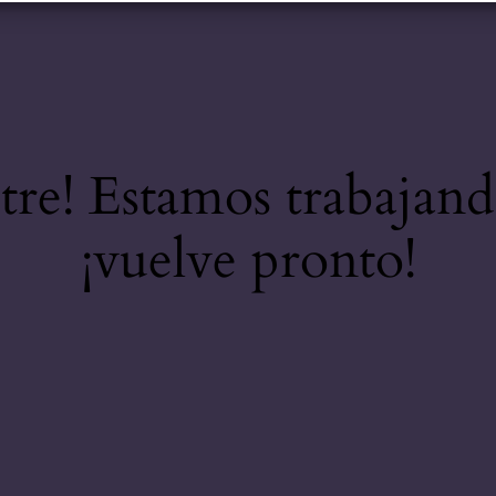
stre! Estamos trabajand
¡vuelve pronto!