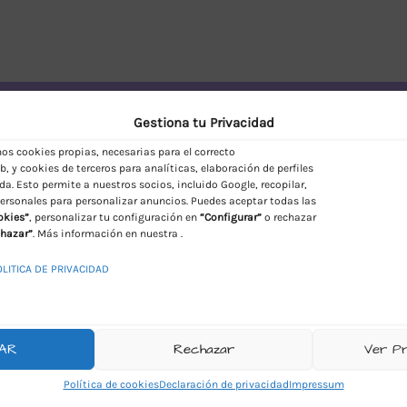
vío Discreto en España
Gestiona tu Privacidad
s cookies propias, necesarias para el correcto
, y cookies de terceros para analíticas, elaboración de perfiles
da. Esto permite a nuestros socios, incluido Google, recopilar,
ersonales para personalizar anuncios. Puedes aceptar todas las
okies”
, personalizar tu configuración en
“Configurar”
o rechazar
hazar”
. Más información en nuestra .
OLITICA DE PRIVACIDAD
AR
Rechazar
Ver P
Política de cookies
Declaración de privacidad
Impressum