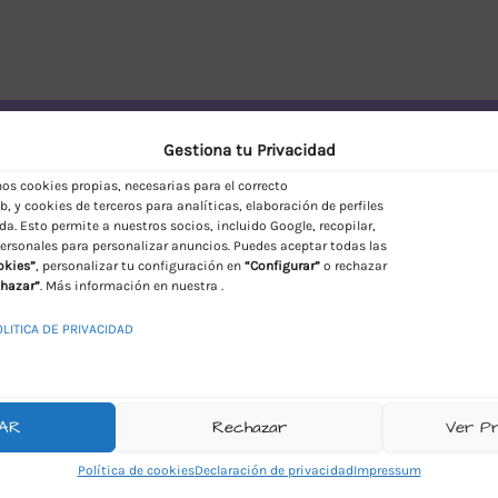
vío Discreto en España
Gestiona tu Privacidad
s cookies propias, necesarias para el correcto
, y cookies de terceros para analíticas, elaboración de perfiles
da. Esto permite a nuestros socios, incluido Google, recopilar,
ersonales para personalizar anuncios. Puedes aceptar todas las
okies”
, personalizar tu configuración en
“Configurar”
o rechazar
hazar”
. Más información en nuestra .
OLITICA DE PRIVACIDAD
AR
Rechazar
Ver P
Política de cookies
Declaración de privacidad
Impressum