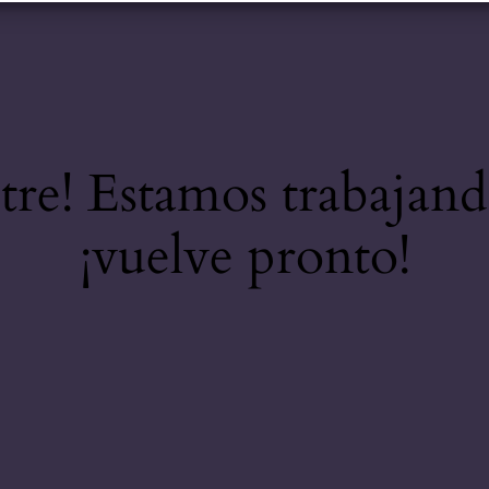
stre! Estamos trabajand
¡vuelve pronto!