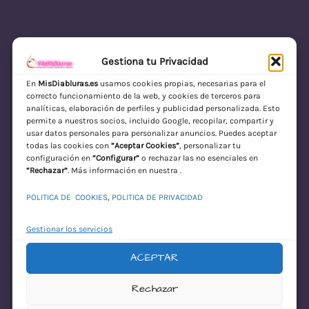
Gestiona tu Privacidad
En
MisDiabluras.es
usamos cookies propias, necesarias para el
correcto funcionamiento de la web, y cookies de terceros para
MisDiabluras | Sexshop Online con Envío
analíticas, elaboración de perfiles y publicidad personalizada. Esto
permite a nuestros socios, incluido Google, recopilar, compartir y
Discreto en España
usar datos personales para personalizar anuncios. Puedes aceptar
todas las cookies con
“Aceptar Cookies”
, personalizar tu
Acceder
configuración en
“Configurar”
o rechazar las no esenciales en
“Rechazar”
. Más información en nuestra .
POLITICA DE COOKIES
,
POLITICA DE PRIVACIDAD
Gestionar los servicios
ACEPTAR
¡Disculpa este
Rechazar