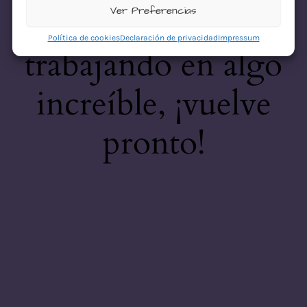
desastre! Estamos
Ver Preferencias
Política de cookies
Declaración de privacidad
Impressum
trabajando en algo
increíble, ¡vuelve
pronto!