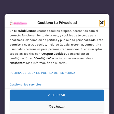
Gestiona tu Privacidad
En
MisDiabluras.es
usamos cookies propias, necesarias para el
correcto funcionamiento de la web, y cookies de terceros para
MisDiabluras | Sexshop Online con Envío
analíticas, elaboración de perfiles y publicidad personalizada. Esto
permite a nuestros socios, incluido Google, recopilar, compartir y
Discreto en España
usar datos personales para personalizar anuncios. Puedes aceptar
todas las cookies con
“Aceptar Cookies”
, personalizar tu
Acceder
configuración en
“Configurar”
o rechazar las no esenciales en
“Rechazar”
. Más información en nuestra .
POLITICA DE COOKIES
,
POLITICA DE PRIVACIDAD
Gestionar los servicios
ACEPTAR
¡Disculpa este
Rechazar