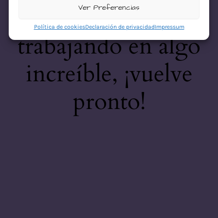
desastre! Estamos
Ver Preferencias
Política de cookies
Declaración de privacidad
Impressum
trabajando en algo
increíble, ¡vuelve
pronto!