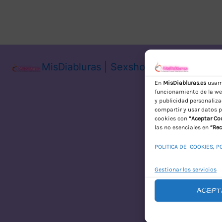
MisDiabluras | Sexshop Online con En
En
MisDiabluras.es
usamo
funcionamiento de la web
y publicidad personaliza
compartir y usar datos p
cookies con
“Aceptar Co
las no esenciales en
“Rec
POLITICA DE COOKIES
,
P
Gestionar los servicios
ACEPT