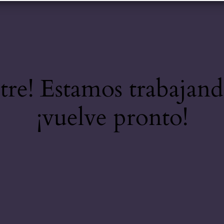
stre! Estamos trabajand
¡vuelve pronto!