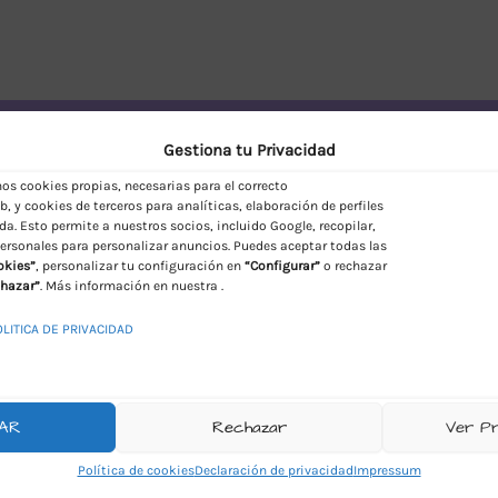
vío Discreto en España
Gestiona tu Privacidad
s cookies propias, necesarias para el correcto
, y cookies de terceros para analíticas, elaboración de perfiles
da. Esto permite a nuestros socios, incluido Google, recopilar,
ersonales para personalizar anuncios. Puedes aceptar todas las
okies”
, personalizar tu configuración en
“Configurar”
o rechazar
hazar”
. Más información en nuestra .
OLITICA DE PRIVACIDAD
AR
Rechazar
Ver P
Política de cookies
Declaración de privacidad
Impressum