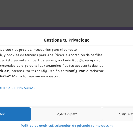
vío Discreto en España
Gestiona tu Privacidad
s cookies propias, necesarias para el correcto
, y cookies de terceros para analíticas, elaboración de perfiles
da. Esto permite a nuestros socios, incluido Google, recopilar,
ersonales para personalizar anuncios. Puedes aceptar todas las
okies”
, personalizar tu configuración en
“Configurar”
o rechazar
hazar”
. Más información en nuestra .
OLITICA DE PRIVACIDAD
AR
Rechazar
Ver P
Política de cookies
Declaración de privacidad
Impressum