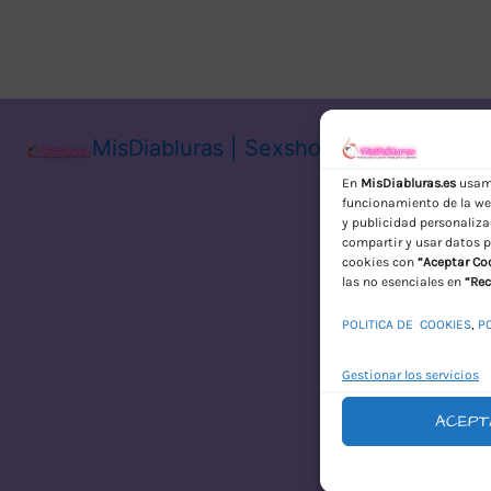
MisDiabluras | Sexshop Online con En
En
MisDiabluras.es
usamo
funcionamiento de la web
y publicidad personaliza
compartir y usar datos p
cookies con
“Aceptar Co
las no esenciales en
“Rec
POLITICA DE COOKIES
,
P
Gestionar los servicios
ACEPT