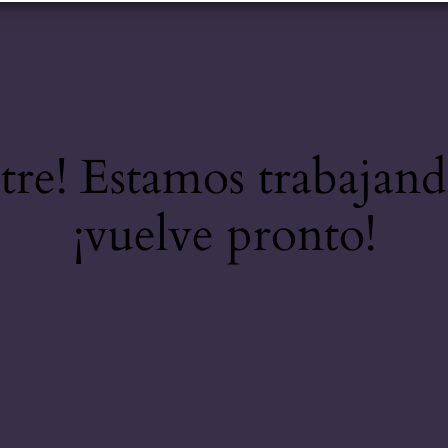
stre! Estamos trabajand
¡vuelve pronto!