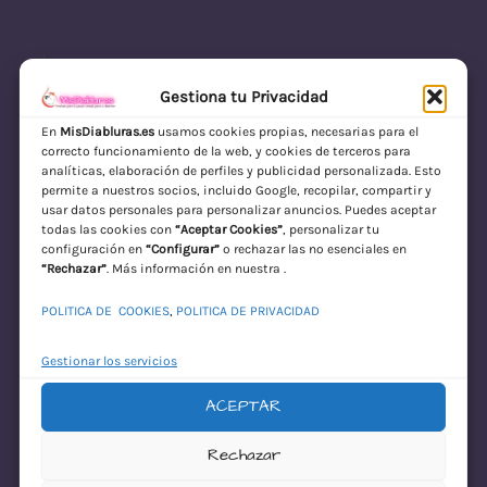
Gestiona tu Privacidad
En
MisDiabluras.es
usamos cookies propias, necesarias para el
correcto funcionamiento de la web, y cookies de terceros para
MisDiabluras | Sexshop Online con Envío
analíticas, elaboración de perfiles y publicidad personalizada. Esto
permite a nuestros socios, incluido Google, recopilar, compartir y
Discreto en España
usar datos personales para personalizar anuncios. Puedes aceptar
todas las cookies con
“Aceptar Cookies”
, personalizar tu
Acceder
configuración en
“Configurar”
o rechazar las no esenciales en
“Rechazar”
. Más información en nuestra .
POLITICA DE COOKIES
,
POLITICA DE PRIVACIDAD
Gestionar los servicios
ACEPTAR
¡Disculpa este
Rechazar