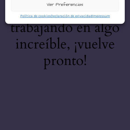
desastre! Estamos
Ver Preferencias
Política de cookies
Declaración de privacidad
Impressum
trabajando en algo
increíble, ¡vuelve
pronto!