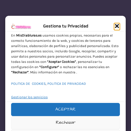
Gestiona tu Privacidad
En
MisDiabluras.es
usamos cookies propias, necesarias para el
correcto funcionamiento de la web, y cookies de terceros para
MisDiabluras | Sexshop Online con Envío
analíticas, elaboración de perfiles y publicidad personalizada. Esto
permite a nuestros socios, incluido Google, recopilar, compartir y
Discreto en España
usar datos personales para personalizar anuncios. Puedes aceptar
todas las cookies con
“Aceptar Cookies”
, personalizar tu
Acceder
configuración en
“Configurar”
o rechazar las no esenciales en
“Rechazar”
. Más información en nuestra .
POLITICA DE COOKIES
,
POLITICA DE PRIVACIDAD
Gestionar los servicios
ACEPTAR
¡Disculpa este
Rechazar