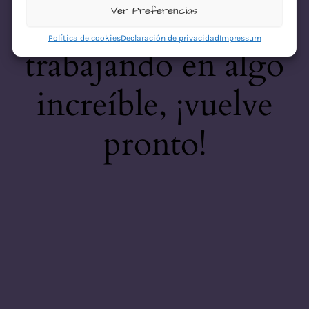
desastre! Estamos
Ver Preferencias
Política de cookies
Declaración de privacidad
Impressum
trabajando en algo
increíble, ¡vuelve
pronto!