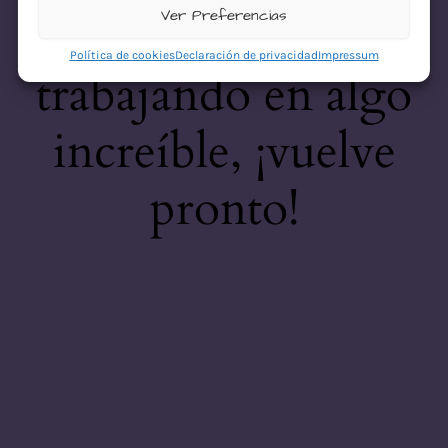
desastre! Estamos
Ver Preferencias
Política de cookies
Declaración de privacidad
Impressum
trabajando en algo
increíble, ¡vuelve
pronto!