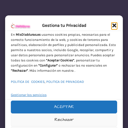
Gestiona tu Privacidad
En
MisDiabluras.es
usamos cookies propias, necesarias para el
correcto funcionamiento de la web, y cookies de terceros para
MisDiabluras | Sexshop Online con Envío
analíticas, elaboración de perfiles y publicidad personalizada. Esto
permite a nuestros socios, incluido Google, recopilar, compartir y
Discreto en España
usar datos personales para personalizar anuncios. Puedes aceptar
todas las cookies con
“Aceptar Cookies”
, personalizar tu
Acceder
configuración en
“Configurar”
o rechazar las no esenciales en
“Rechazar”
. Más información en nuestra .
POLITICA DE COOKIES
,
POLITICA DE PRIVACIDAD
Gestionar los servicios
ACEPTAR
¡Disculpa este
Rechazar