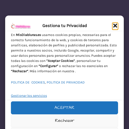
Gestiona tu Privacidad
En
MisDiabluras.es
usamos cookies propias, necesarias para el
correcto funcionamiento de la web, y cookies de terceros para
MisDiabluras | Sexshop Online con Envío
analíticas, elaboración de perfiles y publicidad personalizada. Esto
permite a nuestros socios, incluido Google, recopilar, compartir y
Discreto en España
usar datos personales para personalizar anuncios. Puedes aceptar
todas las cookies con
“Aceptar Cookies”
, personalizar tu
Acceder
configuración en
“Configurar”
o rechazar las no esenciales en
“Rechazar”
. Más información en nuestra .
POLITICA DE COOKIES
,
POLITICA DE PRIVACIDAD
Gestionar los servicios
ACEPTAR
¡Disculpa este
Rechazar