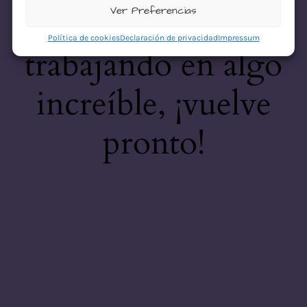
desastre! Estamos
Ver Preferencias
Política de cookies
Declaración de privacidad
Impressum
trabajando en algo
increíble, ¡vuelve
pronto!