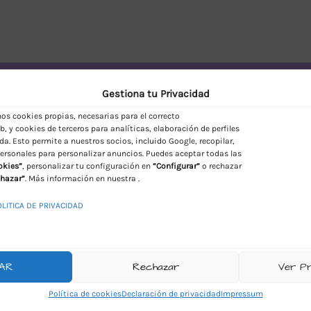
vío Discreto en España
Gestiona tu Privacidad
s cookies propias, necesarias para el correcto
, y cookies de terceros para analíticas, elaboración de perfiles
da. Esto permite a nuestros socios, incluido Google, recopilar,
ersonales para personalizar anuncios. Puedes aceptar todas las
okies”
, personalizar tu configuración en
“Configurar”
o rechazar
hazar”
. Más información en nuestra .
OLITICA DE PRIVACIDAD
AR
Rechazar
Ver P
Política de cookies
Declaración de privacidad
Impressum