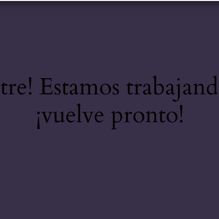
stre! Estamos trabajand
¡vuelve pronto!