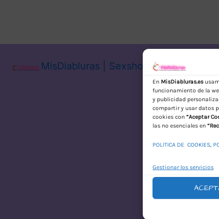
MisDiabluras | Sexshop Online con En
En
MisDiabluras.es
usamo
funcionamiento de la web
y publicidad personaliza
compartir y usar datos p
cookies con
“Aceptar Co
las no esenciales en
“Rec
POLITICA DE COOKIES
,
P
Gestionar los servicios
ACEPT