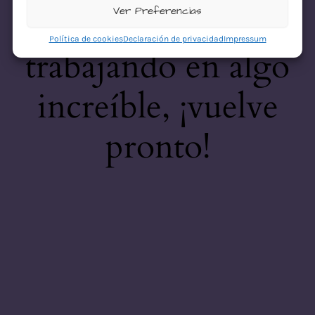
desastre! Estamos
Ver Preferencias
Política de cookies
Declaración de privacidad
Impressum
trabajando en algo
increíble, ¡vuelve
pronto!