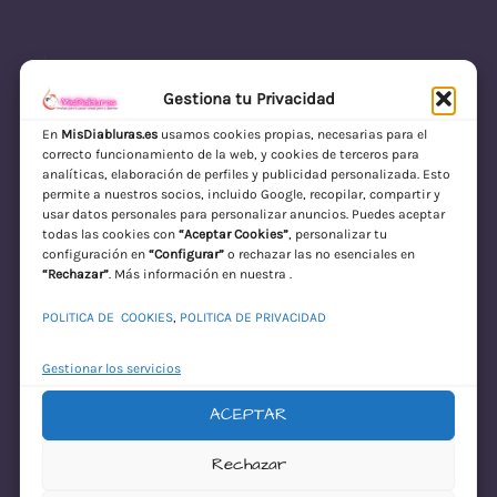
Gestiona tu Privacidad
En
MisDiabluras.es
usamos cookies propias, necesarias para el
correcto funcionamiento de la web, y cookies de terceros para
MisDiabluras | Sexshop Online con Envío
analíticas, elaboración de perfiles y publicidad personalizada. Esto
permite a nuestros socios, incluido Google, recopilar, compartir y
Discreto en España
usar datos personales para personalizar anuncios. Puedes aceptar
todas las cookies con
“Aceptar Cookies”
, personalizar tu
Acceder
configuración en
“Configurar”
o rechazar las no esenciales en
“Rechazar”
. Más información en nuestra .
POLITICA DE COOKIES
,
POLITICA DE PRIVACIDAD
Gestionar los servicios
ACEPTAR
¡Disculpa este
Rechazar