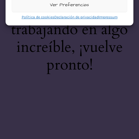
desastre! Estamos
Ver Preferencias
Política de cookies
Declaración de privacidad
Impressum
trabajando en algo
increíble, ¡vuelve
pronto!