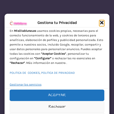
Gestiona tu Privacidad
En
MisDiabluras.es
usamos cookies propias, necesarias para el
correcto funcionamiento de la web, y cookies de terceros para
MisDiabluras | Sexshop Online con Envío
analíticas, elaboración de perfiles y publicidad personalizada. Esto
permite a nuestros socios, incluido Google, recopilar, compartir y
Discreto en España
usar datos personales para personalizar anuncios. Puedes aceptar
todas las cookies con
“Aceptar Cookies”
, personalizar tu
Acceder
configuración en
“Configurar”
o rechazar las no esenciales en
“Rechazar”
. Más información en nuestra .
POLITICA DE COOKIES
,
POLITICA DE PRIVACIDAD
Gestionar los servicios
ACEPTAR
¡Disculpa este
Rechazar