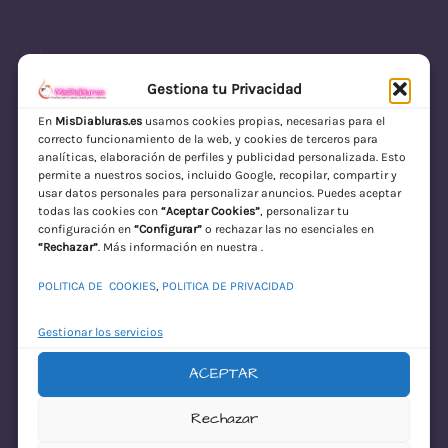
Gestiona tu Privacidad
En
MisDiabluras.es
usamos cookies propias, necesarias para el
correcto funcionamiento de la web, y cookies de terceros para
MisDiabluras | Sexshop Online con Envío
analíticas, elaboración de perfiles y publicidad personalizada. Esto
permite a nuestros socios, incluido Google, recopilar, compartir y
Discreto en España
usar datos personales para personalizar anuncios. Puedes aceptar
todas las cookies con
“Aceptar Cookies”
, personalizar tu
Acceder
configuración en
“Configurar”
o rechazar las no esenciales en
“Rechazar”
. Más información en nuestra .
POLITICA DE COOKIES
,
POLITICA DE PRIVACIDAD
Gestionar los servicios
ACEPTAR
¡Disculpa este
Rechazar