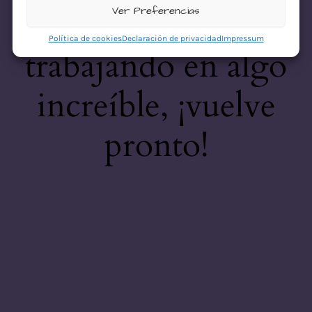
desastre! Estamos
Ver Preferencias
Política de cookies
Declaración de privacidad
Impressum
trabajando en algo
increíble, ¡vuelve
pronto!