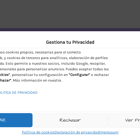
vío Discreto en España
Gestiona tu Privacidad
s cookies propias, necesarias para el correcto
, y cookies de terceros para analíticas, elaboración de perfiles
da. Esto permite a nuestros socios, incluido Google, recopilar,
ersonales para personalizar anuncios. Puedes aceptar todas las
okies”
, personalizar tu configuración en
“Configurar”
o rechazar
hazar”
. Más información en nuestra .
OLITICA DE PRIVACIDAD
AR
Rechazar
Ver P
Política de cookies
Declaración de privacidad
Impressum