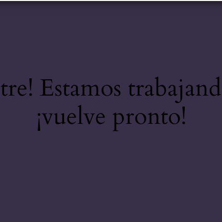
stre! Estamos trabajand
¡vuelve pronto!