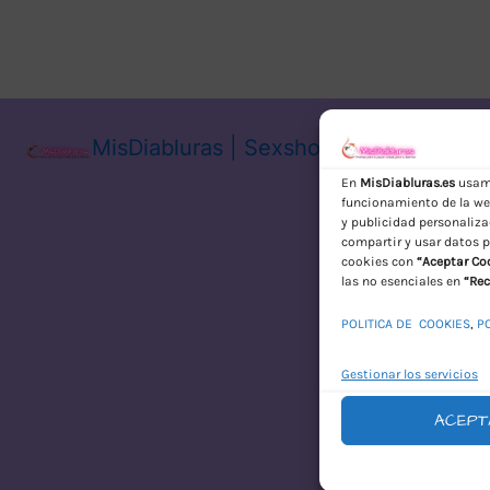
MisDiabluras | Sexshop Online con En
En
MisDiabluras.es
usamo
funcionamiento de la web
y publicidad personaliza
compartir y usar datos p
cookies con
“Aceptar Co
las no esenciales en
“Rec
POLITICA DE COOKIES
,
P
Gestionar los servicios
ACEPT