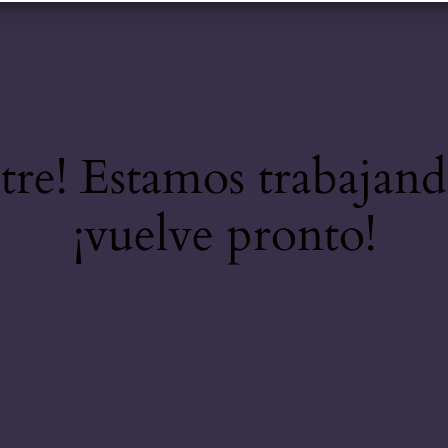
stre! Estamos trabajand
¡vuelve pronto!