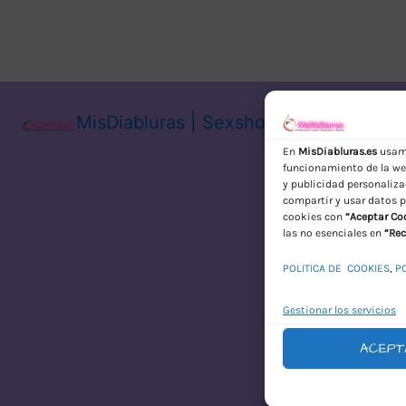
MisDiabluras | Sexshop Online con En
En
MisDiabluras.es
usamo
funcionamiento de la web
y publicidad personaliza
compartir y usar datos p
cookies con
“Aceptar Co
las no esenciales en
“Rec
POLITICA DE COOKIES
,
P
Gestionar los servicios
ACEPT