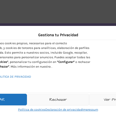
vío Discreto en España
Gestiona tu Privacidad
s cookies propias, necesarias para el correcto
, y cookies de terceros para analíticas, elaboración de perfiles
da. Esto permite a nuestros socios, incluido Google, recopilar,
ersonales para personalizar anuncios. Puedes aceptar todas las
okies”
, personalizar tu configuración en
“Configurar”
o rechazar
hazar”
. Más información en nuestra .
OLITICA DE PRIVACIDAD
AR
Rechazar
Ver P
Política de cookies
Declaración de privacidad
Impressum