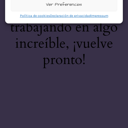
desastre! Estamos
Ver Preferencias
Política de cookies
Declaración de privacidad
Impressum
trabajando en algo
increíble, ¡vuelve
pronto!