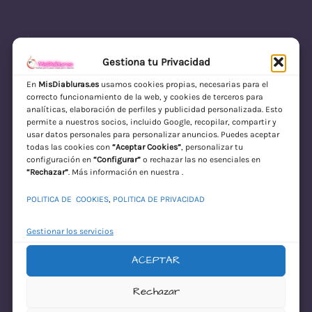
Gestiona tu Privacidad
En
MisDiabluras.es
usamos cookies propias, necesarias para el
correcto funcionamiento de la web, y cookies de terceros para
MisDiabluras | Sexshop Online con Envío
analíticas, elaboración de perfiles y publicidad personalizada. Esto
permite a nuestros socios, incluido Google, recopilar, compartir y
Discreto en España
usar datos personales para personalizar anuncios. Puedes aceptar
todas las cookies con
“Aceptar Cookies”
, personalizar tu
Acceder
configuración en
“Configurar”
o rechazar las no esenciales en
“Rechazar”
. Más información en nuestra .
POLITICA DE COOKIES
,
POLITICA DE PRIVACIDAD
Gestionar los servicios
ACEPTAR
¡Disculpa este
Rechazar