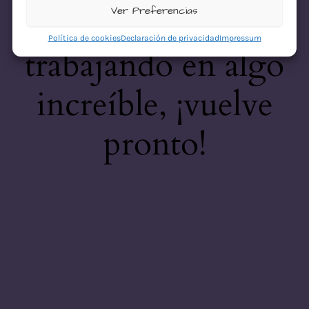
desastre! Estamos
Ver Preferencias
Política de cookies
Declaración de privacidad
Impressum
trabajando en algo
increíble, ¡vuelve
pronto!