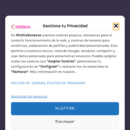
Gestiona tu Privacidad
En
MisDiabluras.es
usamos cookies propias, necesarias para el
correcto funcionamiento de la web, y cookies de terceros para
MisDiabluras | Sexshop Online con Envío
analíticas, elaboración de perfiles y publicidad personalizada. Esto
permite a nuestros socios, incluido Google, recopilar, compartir y
Discreto en España
usar datos personales para personalizar anuncios. Puedes aceptar
todas las cookies con
“Aceptar Cookies”
, personalizar tu
Acceder
configuración en
“Configurar”
o rechazar las no esenciales en
“Rechazar”
. Más información en nuestra .
POLITICA DE COOKIES
,
POLITICA DE PRIVACIDAD
Gestionar los servicios
ACEPTAR
¡Disculpa este
Rechazar