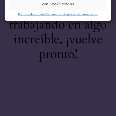
desastre! Estamos
Ver Preferencias
Política de cookies
Declaración de privacidad
Impressum
trabajando en algo
increíble, ¡vuelve
pronto!