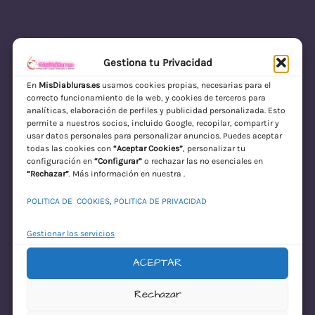
Gestiona tu Privacidad
En
MisDiabluras.es
usamos cookies propias, necesarias para el
correcto funcionamiento de la web, y cookies de terceros para
MisDiabluras | Sexshop Online con Envío
analíticas, elaboración de perfiles y publicidad personalizada. Esto
permite a nuestros socios, incluido Google, recopilar, compartir y
Discreto en España
usar datos personales para personalizar anuncios. Puedes aceptar
todas las cookies con
“Aceptar Cookies”
, personalizar tu
Acceder
configuración en
“Configurar”
o rechazar las no esenciales en
“Rechazar”
. Más información en nuestra .
POLITICA DE COOKIES
,
POLITICA DE PRIVACIDAD
Gestionar los servicios
ACEPTAR
¡Disculpa este
Rechazar