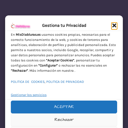
Gestiona tu Privacidad
En
MisDiabluras.es
usamos cookies propias, necesarias para el
correcto funcionamiento de la web, y cookies de terceros para
MisDiabluras | Sexshop Online con Envío
analíticas, elaboración de perfiles y publicidad personalizada. Esto
permite a nuestros socios, incluido Google, recopilar, compartir y
Discreto en España
usar datos personales para personalizar anuncios. Puedes aceptar
todas las cookies con
“Aceptar Cookies”
, personalizar tu
Acceder
configuración en
“Configurar”
o rechazar las no esenciales en
“Rechazar”
. Más información en nuestra .
POLITICA DE COOKIES
,
POLITICA DE PRIVACIDAD
Gestionar los servicios
ACEPTAR
¡Disculpa este
Rechazar