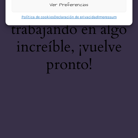
desastre! Estamos
Ver Preferencias
Política de cookies
Declaración de privacidad
Impressum
trabajando en algo
increíble, ¡vuelve
pronto!