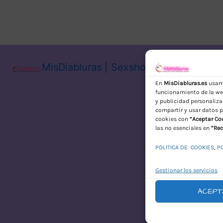
MisDiabluras | Sexshop Online con En
En
MisDiabluras.es
usamo
funcionamiento de la web
y publicidad personaliza
compartir y usar datos p
cookies con
“Aceptar Co
las no esenciales en
“Rec
POLITICA DE COOKIES
,
P
Gestionar los servicios
ACEPT