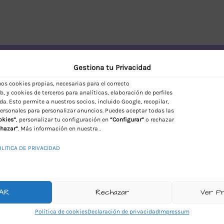
vío Discreto en España
Gestiona tu Privacidad
s cookies propias, necesarias para el correcto
, y cookies de terceros para analíticas, elaboración de perfiles
da. Esto permite a nuestros socios, incluido Google, recopilar,
ersonales para personalizar anuncios. Puedes aceptar todas las
okies”
, personalizar tu configuración en
“Configurar”
o rechazar
hazar”
. Más información en nuestra .
OLITICA DE PRIVACIDAD
AR
Rechazar
Ver P
Política de cookies
Declaración de privacidad
Impressum