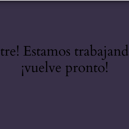
stre! Estamos trabajand
¡vuelve pronto!