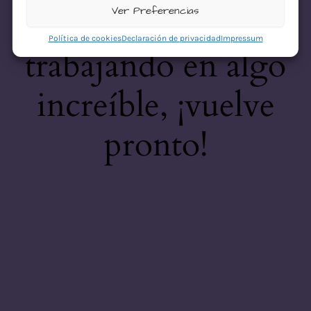
desastre! Estamos
Ver Preferencias
Política de cookies
Declaración de privacidad
Impressum
trabajando en algo
increíble, ¡vuelve
pronto!