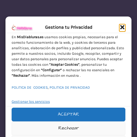
Gestiona tu Privacidad
En
MisDiabluras.es
usamos cookies propias, necesarias para el
correcto funcionamiento de la web, y cookies de terceros para
MisDiabluras | Sexshop Online con Envío
analíticas, elaboración de perfiles y publicidad personalizada. Esto
permite a nuestros socios, incluido Google, recopilar, compartir y
Discreto en España
usar datos personales para personalizar anuncios. Puedes aceptar
todas las cookies con
“Aceptar Cookies”
, personalizar tu
Acceder
configuración en
“Configurar”
o rechazar las no esenciales en
“Rechazar”
. Más información en nuestra .
POLITICA DE COOKIES
,
POLITICA DE PRIVACIDAD
Gestionar los servicios
ACEPTAR
¡Disculpa este
Rechazar