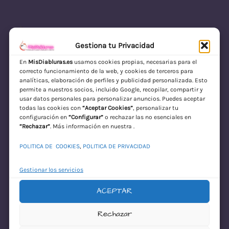
Gestiona tu Privacidad
En
MisDiabluras.es
usamos cookies propias, necesarias para el
correcto funcionamiento de la web, y cookies de terceros para
MisDiabluras | Sexshop Online con Envío
analíticas, elaboración de perfiles y publicidad personalizada. Esto
permite a nuestros socios, incluido Google, recopilar, compartir y
Discreto en España
usar datos personales para personalizar anuncios. Puedes aceptar
todas las cookies con
“Aceptar Cookies”
, personalizar tu
Acceder
configuración en
“Configurar”
o rechazar las no esenciales en
“Rechazar”
. Más información en nuestra .
POLITICA DE COOKIES
,
POLITICA DE PRIVACIDAD
Gestionar los servicios
ACEPTAR
¡Disculpa este
Rechazar