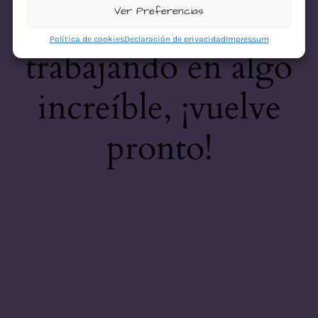
desastre! Estamos
Ver Preferencias
Política de cookies
Declaración de privacidad
Impressum
trabajando en algo
increíble, ¡vuelve
pronto!