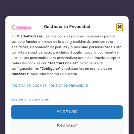
Gestiona tu Privacidad
En
MisDiabluras.es
usamos cookies propias, necesarias para el
correcto funcionamiento de la web, y cookies de terceros para
MisDiabluras | Sexshop Online con Envío
analíticas, elaboración de perfiles y publicidad personalizada. Esto
permite a nuestros socios, incluido Google, recopilar, compartir y
Discreto en España
usar datos personales para personalizar anuncios. Puedes aceptar
todas las cookies con
“Aceptar Cookies”
, personalizar tu
Acceder
configuración en
“Configurar”
o rechazar las no esenciales en
“Rechazar”
. Más información en nuestra .
POLITICA DE COOKIES
,
POLITICA DE PRIVACIDAD
Gestionar los servicios
ACEPTAR
¡Disculpa este
Rechazar