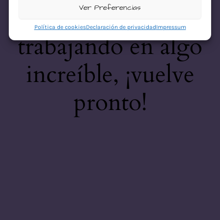
desastre! Estamos
Ver Preferencias
Política de cookies
Declaración de privacidad
Impressum
trabajando en algo
increíble, ¡vuelve
pronto!