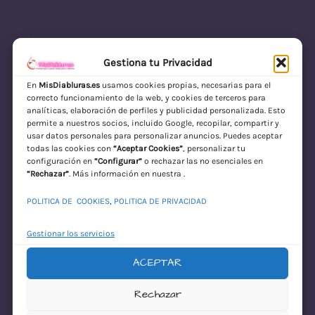
Gestiona tu Privacidad
En
MisDiabluras.es
usamos cookies propias, necesarias para el
correcto funcionamiento de la web, y cookies de terceros para
MisDiabluras | Sexshop Online con Envío
analíticas, elaboración de perfiles y publicidad personalizada. Esto
permite a nuestros socios, incluido Google, recopilar, compartir y
Discreto en España
usar datos personales para personalizar anuncios. Puedes aceptar
todas las cookies con
“Aceptar Cookies”
, personalizar tu
Acceder
configuración en
“Configurar”
o rechazar las no esenciales en
“Rechazar”
. Más información en nuestra .
POLITICA DE COOKIES
,
POLITICA DE PRIVACIDAD
Gestionar los servicios
ACEPTAR
¡Disculpa este
Rechazar