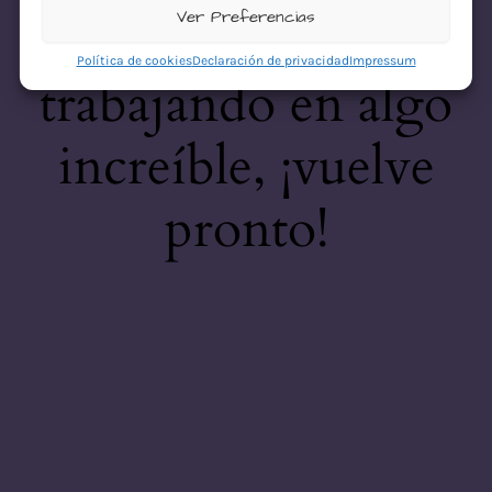
desastre! Estamos
Ver Preferencias
Política de cookies
Declaración de privacidad
Impressum
trabajando en algo
increíble, ¡vuelve
pronto!