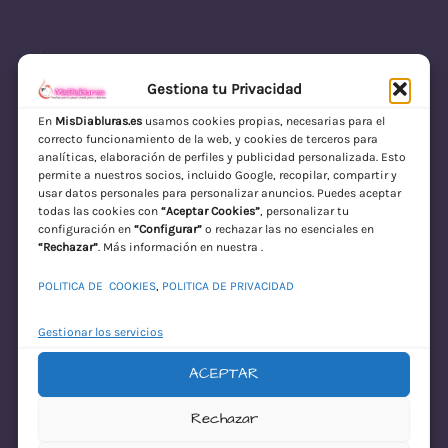
Gestiona tu Privacidad
En
MisDiabluras.es
usamos cookies propias, necesarias para el
correcto funcionamiento de la web, y cookies de terceros para
MisDiabluras | Sexshop Online con Envío
analíticas, elaboración de perfiles y publicidad personalizada. Esto
permite a nuestros socios, incluido Google, recopilar, compartir y
Discreto en España
usar datos personales para personalizar anuncios. Puedes aceptar
todas las cookies con
“Aceptar Cookies”
, personalizar tu
Acceder
configuración en
“Configurar”
o rechazar las no esenciales en
“Rechazar”
. Más información en nuestra .
POLITICA DE COOKIES
,
POLITICA DE PRIVACIDAD
Gestionar los servicios
ACEPTAR
¡Disculpa este
Rechazar