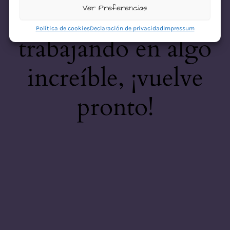
desastre! Estamos
Ver Preferencias
Política de cookies
Declaración de privacidad
Impressum
trabajando en algo
increíble, ¡vuelve
pronto!