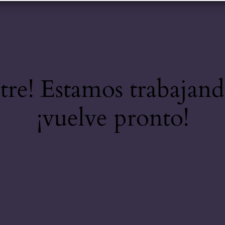
stre! Estamos trabajand
¡vuelve pronto!