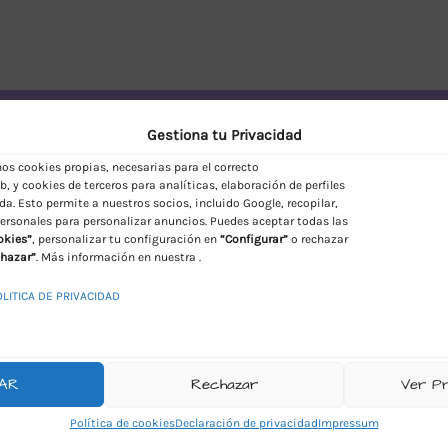
vío Discreto en España
Gestiona tu Privacidad
s cookies propias, necesarias para el correcto
, y cookies de terceros para analíticas, elaboración de perfiles
da. Esto permite a nuestros socios, incluido Google, recopilar,
ersonales para personalizar anuncios. Puedes aceptar todas las
okies”
, personalizar tu configuración en
“Configurar”
o rechazar
hazar”
. Más información en nuestra .
OLITICA DE PRIVACIDAD
AR
Rechazar
Ver P
Política de cookies
Declaración de privacidad
Impressum