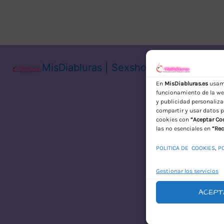
MisDiabluras | Sexshop Online con En
En
MisDiabluras.es
usamo
funcionamiento de la web
y publicidad personaliza
compartir y usar datos p
cookies con
“Aceptar Co
las no esenciales en
“Rec
POLITICA DE COOKIES
,
P
Gestionar los servicios
ACEPT