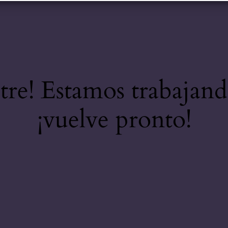
stre! Estamos trabajand
¡vuelve pronto!