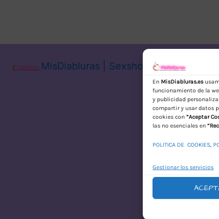
MisDiabluras | Sexshop Online con En
En
MisDiabluras.es
usamo
funcionamiento de la web
y publicidad personaliza
compartir y usar datos p
cookies con
“Aceptar Co
las no esenciales en
“Rec
POLITICA DE COOKIES
,
P
Gestionar los servicios
ACEPT