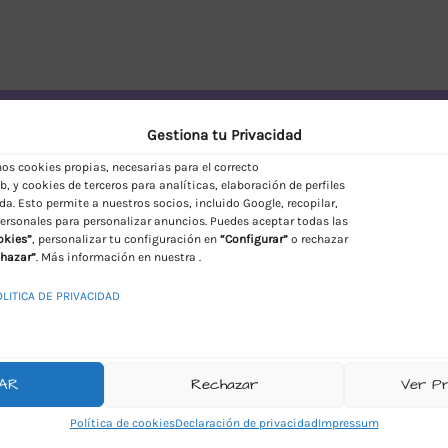
vío Discreto en España
Gestiona tu Privacidad
s cookies propias, necesarias para el correcto
, y cookies de terceros para analíticas, elaboración de perfiles
da. Esto permite a nuestros socios, incluido Google, recopilar,
ersonales para personalizar anuncios. Puedes aceptar todas las
okies”
, personalizar tu configuración en
“Configurar”
o rechazar
hazar”
. Más información en nuestra .
OLITICA DE PRIVACIDAD
AR
Rechazar
Ver P
Política de cookies
Declaración de privacidad
Impressum