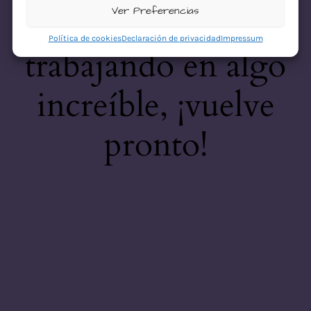
desastre! Estamos
Ver Preferencias
Política de cookies
Declaración de privacidad
Impressum
trabajando en algo
increíble, ¡vuelve
pronto!