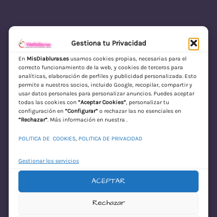
Gestiona tu Privacidad
En
MisDiabluras.es
usamos cookies propias, necesarias para el
correcto funcionamiento de la web, y cookies de terceros para
MisDiabluras | Sexshop Online con Envío
analíticas, elaboración de perfiles y publicidad personalizada. Esto
permite a nuestros socios, incluido Google, recopilar, compartir y
Discreto en España
usar datos personales para personalizar anuncios. Puedes aceptar
todas las cookies con
“Aceptar Cookies”
, personalizar tu
Acceder
configuración en
“Configurar”
o rechazar las no esenciales en
“Rechazar”
. Más información en nuestra .
POLITICA DE COOKIES
,
POLITICA DE PRIVACIDAD
Gestionar los servicios
ACEPTAR
¡Disculpa este
Rechazar