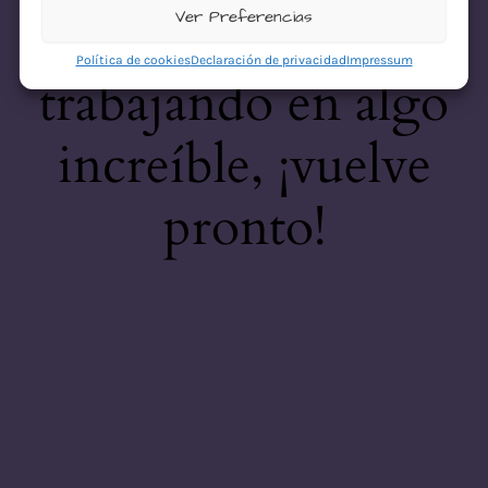
desastre! Estamos
Ver Preferencias
Política de cookies
Declaración de privacidad
Impressum
trabajando en algo
increíble, ¡vuelve
pronto!