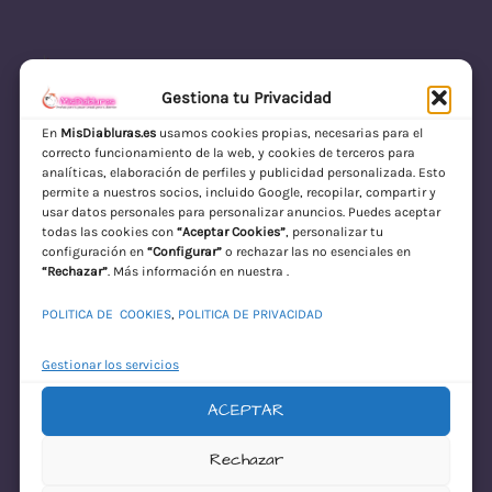
Gestiona tu Privacidad
En
MisDiabluras.es
usamos cookies propias, necesarias para el
correcto funcionamiento de la web, y cookies de terceros para
MisDiabluras | Sexshop Online con Envío
analíticas, elaboración de perfiles y publicidad personalizada. Esto
permite a nuestros socios, incluido Google, recopilar, compartir y
Discreto en España
usar datos personales para personalizar anuncios. Puedes aceptar
todas las cookies con
“Aceptar Cookies”
, personalizar tu
Acceder
configuración en
“Configurar”
o rechazar las no esenciales en
“Rechazar”
. Más información en nuestra .
POLITICA DE COOKIES
,
POLITICA DE PRIVACIDAD
Gestionar los servicios
ACEPTAR
¡Disculpa este
Rechazar