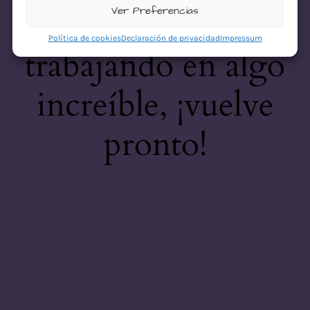
desastre! Estamos
Ver Preferencias
Política de cookies
Declaración de privacidad
Impressum
trabajando en algo
increíble, ¡vuelve
pronto!