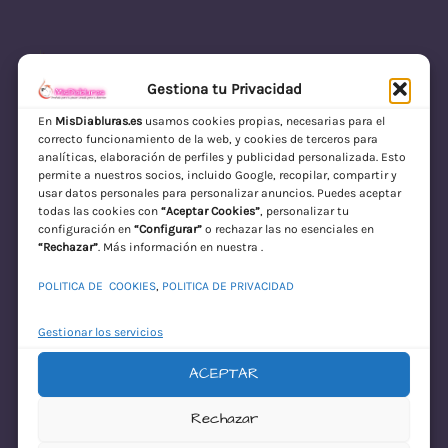
Gestiona tu Privacidad
En
MisDiabluras.es
usamos cookies propias, necesarias para el
correcto funcionamiento de la web, y cookies de terceros para
MisDiabluras | Sexshop Online con Envío
analíticas, elaboración de perfiles y publicidad personalizada. Esto
permite a nuestros socios, incluido Google, recopilar, compartir y
Discreto en España
usar datos personales para personalizar anuncios. Puedes aceptar
todas las cookies con
“Aceptar Cookies”
, personalizar tu
Acceder
configuración en
“Configurar”
o rechazar las no esenciales en
“Rechazar”
. Más información en nuestra .
POLITICA DE COOKIES
,
POLITICA DE PRIVACIDAD
Gestionar los servicios
ACEPTAR
¡Disculpa este
Rechazar