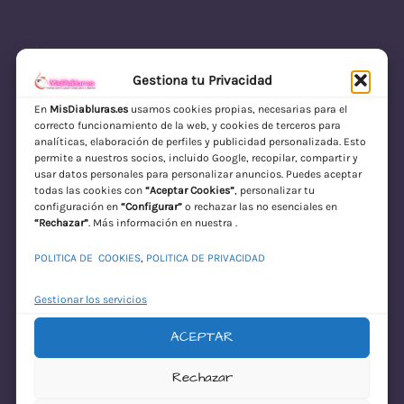
Gestiona tu Privacidad
En
MisDiabluras.es
usamos cookies propias, necesarias para el
correcto funcionamiento de la web, y cookies de terceros para
MisDiabluras | Sexshop Online con Envío
analíticas, elaboración de perfiles y publicidad personalizada. Esto
permite a nuestros socios, incluido Google, recopilar, compartir y
Discreto en España
usar datos personales para personalizar anuncios. Puedes aceptar
todas las cookies con
“Aceptar Cookies”
, personalizar tu
Acceder
configuración en
“Configurar”
o rechazar las no esenciales en
“Rechazar”
. Más información en nuestra .
POLITICA DE COOKIES
,
POLITICA DE PRIVACIDAD
Gestionar los servicios
ACEPTAR
¡Disculpa este
Rechazar