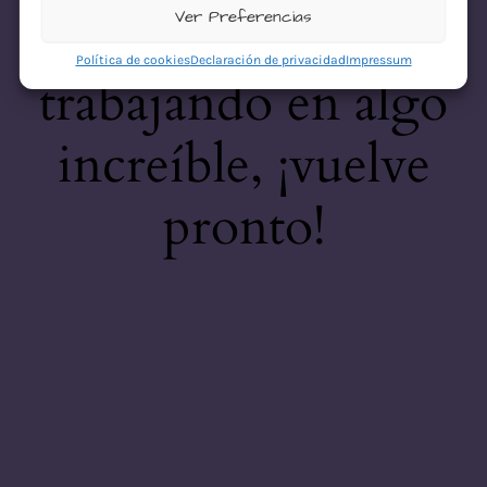
desastre! Estamos
Ver Preferencias
Política de cookies
Declaración de privacidad
Impressum
trabajando en algo
increíble, ¡vuelve
pronto!