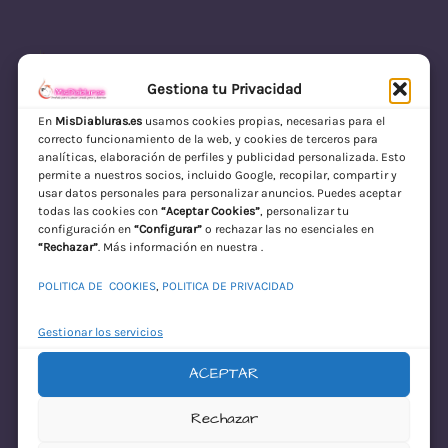
Gestiona tu Privacidad
En
MisDiabluras.es
usamos cookies propias, necesarias para el
correcto funcionamiento de la web, y cookies de terceros para
MisDiabluras | Sexshop Online con Envío
analíticas, elaboración de perfiles y publicidad personalizada. Esto
permite a nuestros socios, incluido Google, recopilar, compartir y
Discreto en España
usar datos personales para personalizar anuncios. Puedes aceptar
todas las cookies con
“Aceptar Cookies”
, personalizar tu
Acceder
configuración en
“Configurar”
o rechazar las no esenciales en
“Rechazar”
. Más información en nuestra .
POLITICA DE COOKIES
,
POLITICA DE PRIVACIDAD
Gestionar los servicios
ACEPTAR
¡Disculpa este
Rechazar