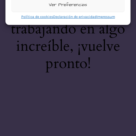
desastre! Estamos
Ver Preferencias
Política de cookies
Declaración de privacidad
Impressum
trabajando en algo
increíble, ¡vuelve
pronto!