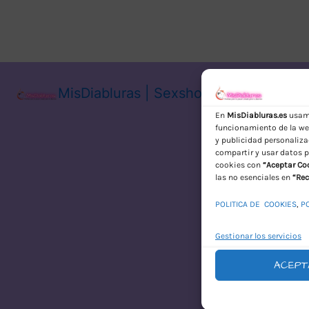
MisDiabluras | Sexshop Online con En
En
MisDiabluras.es
usamo
funcionamiento de la web
y publicidad personaliza
compartir y usar datos p
cookies con
“Aceptar Co
las no esenciales en
“Rec
POLITICA DE COOKIES
,
P
Gestionar los servicios
ACEPT