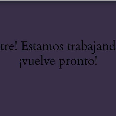
stre! Estamos trabajand
¡vuelve pronto!