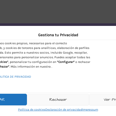
vío Discreto en España
Gestiona tu Privacidad
s cookies propias, necesarias para el correcto
, y cookies de terceros para analíticas, elaboración de perfiles
da. Esto permite a nuestros socios, incluido Google, recopilar,
ersonales para personalizar anuncios. Puedes aceptar todas las
okies”
, personalizar tu configuración en
“Configurar”
o rechazar
hazar”
. Más información en nuestra .
OLITICA DE PRIVACIDAD
AR
Rechazar
Ver P
Política de cookies
Declaración de privacidad
Impressum