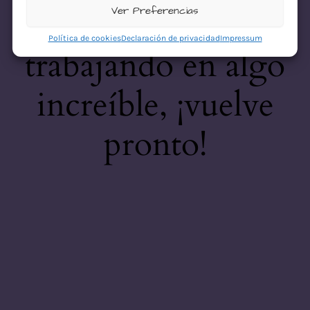
desastre! Estamos
Ver Preferencias
Política de cookies
Declaración de privacidad
Impressum
trabajando en algo
increíble, ¡vuelve
pronto!