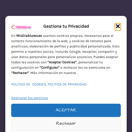
Gestiona tu Privacidad
En
MisDiabluras.es
usamos cookies propias, necesarias para el
correcto funcionamiento de la web, y cookies de terceros para
MisDiabluras | Sexshop Online con Envío
analíticas, elaboración de perfiles y publicidad personalizada. Esto
permite a nuestros socios, incluido Google, recopilar, compartir y
Discreto en España
usar datos personales para personalizar anuncios. Puedes aceptar
todas las cookies con
“Aceptar Cookies”
, personalizar tu
Acceder
configuración en
“Configurar”
o rechazar las no esenciales en
“Rechazar”
. Más información en nuestra .
POLITICA DE COOKIES
,
POLITICA DE PRIVACIDAD
Gestionar los servicios
ACEPTAR
¡Disculpa este
Rechazar