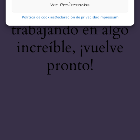
desastre! Estamos
Ver Preferencias
Política de cookies
Declaración de privacidad
Impressum
trabajando en algo
increíble, ¡vuelve
pronto!