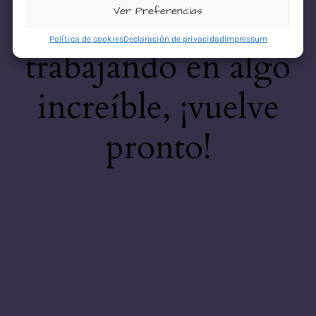
desastre! Estamos
Ver Preferencias
Política de cookies
Declaración de privacidad
Impressum
trabajando en algo
increíble, ¡vuelve
pronto!