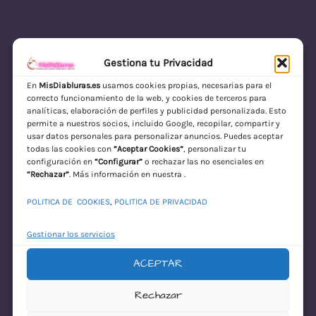
Gestiona tu Privacidad
En
MisDiabluras.es
usamos cookies propias, necesarias para el
correcto funcionamiento de la web, y cookies de terceros para
MisDiabluras | Sexshop Online con Envío
analíticas, elaboración de perfiles y publicidad personalizada. Esto
permite a nuestros socios, incluido Google, recopilar, compartir y
Discreto en España
usar datos personales para personalizar anuncios. Puedes aceptar
todas las cookies con
“Aceptar Cookies”
, personalizar tu
Acceder
configuración en
“Configurar”
o rechazar las no esenciales en
“Rechazar”
. Más información en nuestra .
POLITICA DE COOKIES
,
POLITICA DE PRIVACIDAD
Gestionar los servicios
ACEPTAR
¡Disculpa este
Rechazar