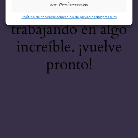
desastre! Estamos
Ver Preferencias
Política de cookies
Declaración de privacidad
Impressum
trabajando en algo
increíble, ¡vuelve
pronto!