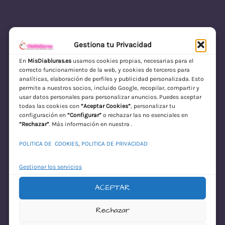
Gestiona tu Privacidad
En
MisDiabluras.es
usamos cookies propias, necesarias para el
correcto funcionamiento de la web, y cookies de terceros para
MisDiabluras | Sexshop Online con Envío
analíticas, elaboración de perfiles y publicidad personalizada. Esto
permite a nuestros socios, incluido Google, recopilar, compartir y
Discreto en España
usar datos personales para personalizar anuncios. Puedes aceptar
todas las cookies con
“Aceptar Cookies”
, personalizar tu
Acceder
configuración en
“Configurar”
o rechazar las no esenciales en
“Rechazar”
. Más información en nuestra .
POLITICA DE COOKIES
,
POLITICA DE PRIVACIDAD
Gestionar los servicios
ACEPTAR
¡Disculpa este
Rechazar