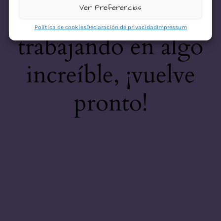
desastre! Estamos
Ver Preferencias
Política de cookies
Declaración de privacidad
Impressum
trabajando en algo
increíble, ¡vuelve
pronto!