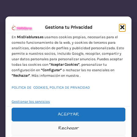
Gestiona tu Privacidad
En
MisDiabluras.es
usamos cookies propias, necesarias para el
correcto funcionamiento de la web, y cookies de terceros para
MisDiabluras | Sexshop Online con Envío
analíticas, elaboración de perfiles y publicidad personalizada. Esto
permite a nuestros socios, incluido Google, recopilar, compartir y
Discreto en España
usar datos personales para personalizar anuncios. Puedes aceptar
todas las cookies con
“Aceptar Cookies”
, personalizar tu
Acceder
configuración en
“Configurar”
o rechazar las no esenciales en
“Rechazar”
. Más información en nuestra .
POLITICA DE COOKIES
,
POLITICA DE PRIVACIDAD
Gestionar los servicios
ACEPTAR
¡Disculpa este
Rechazar