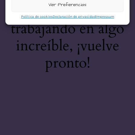
desastre! Estamos
Ver Preferencias
Política de cookies
Declaración de privacidad
Impressum
trabajando en algo
increíble, ¡vuelve
pronto!