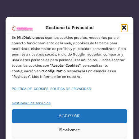
Gestiona tu Privacidad
En
MisDiabluras.es
usamos cookies propias, necesarias para el
correcto funcionamiento de la web, y cookies de terceros para
MisDiabluras | Sexshop Online con Envío
analíticas, elaboración de perfiles y publicidad personalizada. Esto
permite a nuestros socios, incluido Google, recopilar, compartir y
Discreto en España
usar datos personales para personalizar anuncios. Puedes aceptar
todas las cookies con
“Aceptar Cookies”
, personalizar tu
Acceder
configuración en
“Configurar”
o rechazar las no esenciales en
“Rechazar”
. Más información en nuestra .
POLITICA DE COOKIES
,
POLITICA DE PRIVACIDAD
Gestionar los servicios
ACEPTAR
¡Disculpa este
Rechazar