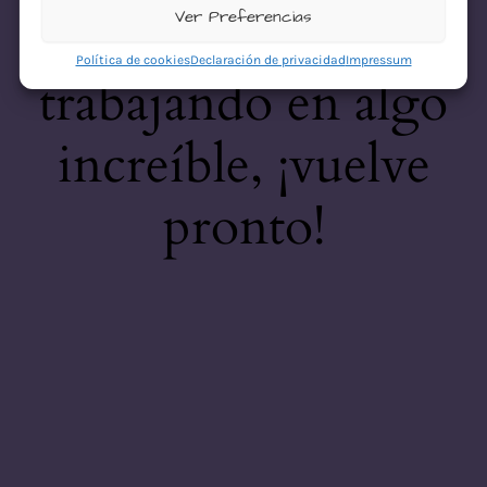
desastre! Estamos
Ver Preferencias
Política de cookies
Declaración de privacidad
Impressum
trabajando en algo
increíble, ¡vuelve
pronto!