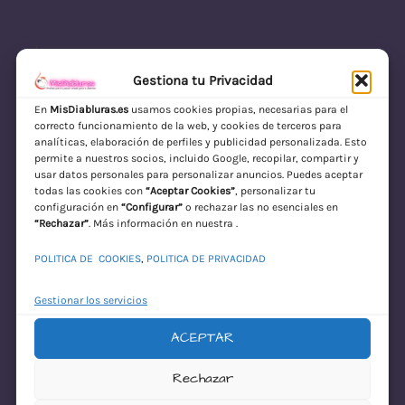
Gestiona tu Privacidad
En
MisDiabluras.es
usamos cookies propias, necesarias para el
correcto funcionamiento de la web, y cookies de terceros para
MisDiabluras | Sexshop Online con Envío
analíticas, elaboración de perfiles y publicidad personalizada. Esto
permite a nuestros socios, incluido Google, recopilar, compartir y
Discreto en España
usar datos personales para personalizar anuncios. Puedes aceptar
todas las cookies con
“Aceptar Cookies”
, personalizar tu
Acceder
configuración en
“Configurar”
o rechazar las no esenciales en
“Rechazar”
. Más información en nuestra .
POLITICA DE COOKIES
,
POLITICA DE PRIVACIDAD
Gestionar los servicios
ACEPTAR
¡Disculpa este
Rechazar