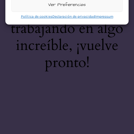
desastre! Estamos
Ver Preferencias
Política de cookies
Declaración de privacidad
Impressum
trabajando en algo
increíble, ¡vuelve
pronto!