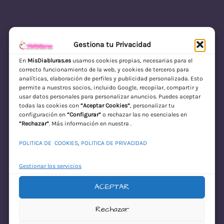
Gestiona tu Privacidad
En
MisDiabluras.es
usamos cookies propias, necesarias para el
correcto funcionamiento de la web, y cookies de terceros para
MisDiabluras | Sexshop Online con Envío
analíticas, elaboración de perfiles y publicidad personalizada. Esto
permite a nuestros socios, incluido Google, recopilar, compartir y
Discreto en España
usar datos personales para personalizar anuncios. Puedes aceptar
todas las cookies con
“Aceptar Cookies”
, personalizar tu
Acceder
configuración en
“Configurar”
o rechazar las no esenciales en
“Rechazar”
. Más información en nuestra .
POLITICA DE COOKIES
,
POLITICA DE PRIVACIDAD
Gestionar los servicios
ACEPTAR
¡Disculpa este
Rechazar