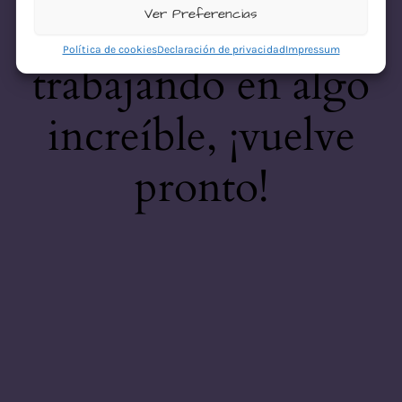
desastre! Estamos
Ver Preferencias
Política de cookies
Declaración de privacidad
Impressum
trabajando en algo
increíble, ¡vuelve
pronto!