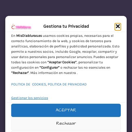
Gestiona tu Privacidad
En
MisDiabluras.es
usamos cookies propias, necesarias para el
correcto funcionamiento de la web, y cookies de terceros para
MisDiabluras | Sexshop Online con Envío
analíticas, elaboración de perfiles y publicidad personalizada. Esto
permite a nuestros socios, incluido Google, recopilar, compartir y
Discreto en España
usar datos personales para personalizar anuncios. Puedes aceptar
todas las cookies con
“Aceptar Cookies”
, personalizar tu
Acceder
configuración en
“Configurar”
o rechazar las no esenciales en
“Rechazar”
. Más información en nuestra .
POLITICA DE COOKIES
,
POLITICA DE PRIVACIDAD
Gestionar los servicios
ACEPTAR
¡Disculpa este
Rechazar