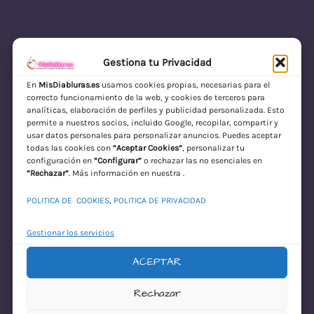
Gestiona tu Privacidad
En
MisDiabluras.es
usamos cookies propias, necesarias para el
correcto funcionamiento de la web, y cookies de terceros para
MisDiabluras | Sexshop Online con Envío
analíticas, elaboración de perfiles y publicidad personalizada. Esto
permite a nuestros socios, incluido Google, recopilar, compartir y
Discreto en España
usar datos personales para personalizar anuncios. Puedes aceptar
todas las cookies con
“Aceptar Cookies”
, personalizar tu
Acceder
configuración en
“Configurar”
o rechazar las no esenciales en
“Rechazar”
. Más información en nuestra .
POLITICA DE COOKIES
,
POLITICA DE PRIVACIDAD
Gestionar los servicios
ACEPTAR
¡Disculpa este
Rechazar