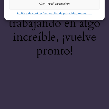
desastre! Estamos
Ver Preferencias
Política de cookies
Declaración de privacidad
Impressum
trabajando en algo
increíble, ¡vuelve
pronto!