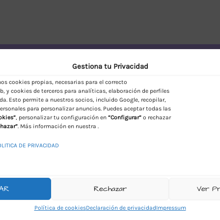
vío Discreto en España
Gestiona tu Privacidad
s cookies propias, necesarias para el correcto
, y cookies de terceros para analíticas, elaboración de perfiles
da. Esto permite a nuestros socios, incluido Google, recopilar,
ersonales para personalizar anuncios. Puedes aceptar todas las
okies”
, personalizar tu configuración en
“Configurar”
o rechazar
hazar”
. Más información en nuestra .
OLITICA DE PRIVACIDAD
AR
Rechazar
Ver P
Política de cookies
Declaración de privacidad
Impressum