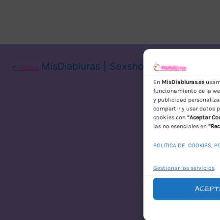
MisDiabluras | Sexshop Online con En
En
MisDiabluras.es
usamo
funcionamiento de la web
y publicidad personaliza
compartir y usar datos p
cookies con
“Aceptar Co
las no esenciales en
“Rec
POLITICA DE COOKIES
,
P
Gestionar los servicios
ACEPT