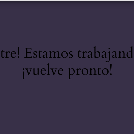
stre! Estamos trabajand
¡vuelve pronto!