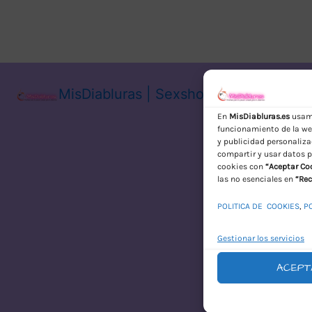
MisDiabluras | Sexshop Online con En
En
MisDiabluras.es
usamo
funcionamiento de la web
y publicidad personaliza
compartir y usar datos p
cookies con
“Aceptar Co
las no esenciales en
“Rec
POLITICA DE COOKIES
,
P
Gestionar los servicios
ACEPT