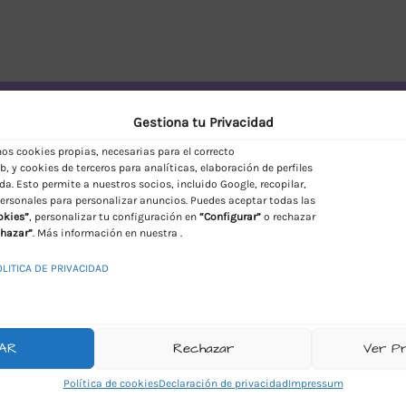
vío Discreto en España
Gestiona tu Privacidad
s cookies propias, necesarias para el correcto
, y cookies de terceros para analíticas, elaboración de perfiles
da. Esto permite a nuestros socios, incluido Google, recopilar,
ersonales para personalizar anuncios. Puedes aceptar todas las
okies”
, personalizar tu configuración en
“Configurar”
o rechazar
hazar”
. Más información en nuestra .
OLITICA DE PRIVACIDAD
AR
Rechazar
Ver P
Política de cookies
Declaración de privacidad
Impressum