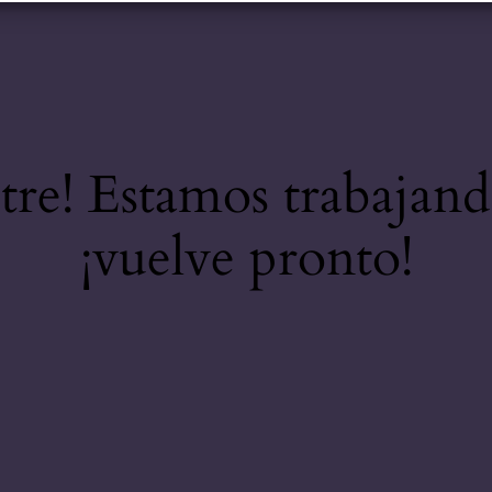
stre! Estamos trabajand
¡vuelve pronto!