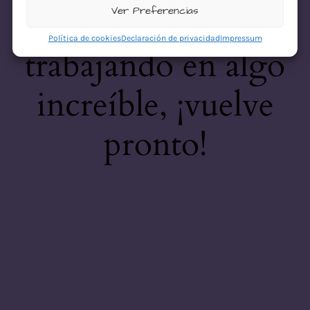
desastre! Estamos
Ver Preferencias
Política de cookies
Declaración de privacidad
Impressum
trabajando en algo
increíble, ¡vuelve
pronto!