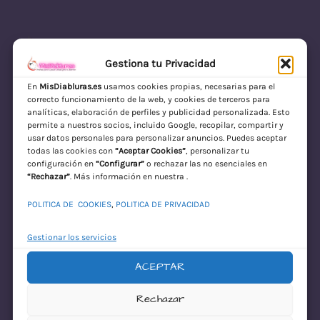
Gestiona tu Privacidad
En
MisDiabluras.es
usamos cookies propias, necesarias para el
correcto funcionamiento de la web, y cookies de terceros para
MisDiabluras | Sexshop Online con Envío
analíticas, elaboración de perfiles y publicidad personalizada. Esto
permite a nuestros socios, incluido Google, recopilar, compartir y
Discreto en España
usar datos personales para personalizar anuncios. Puedes aceptar
todas las cookies con
“Aceptar Cookies”
, personalizar tu
Acceder
configuración en
“Configurar”
o rechazar las no esenciales en
“Rechazar”
. Más información en nuestra .
POLITICA DE COOKIES
,
POLITICA DE PRIVACIDAD
Gestionar los servicios
ACEPTAR
¡Disculpa este
Rechazar